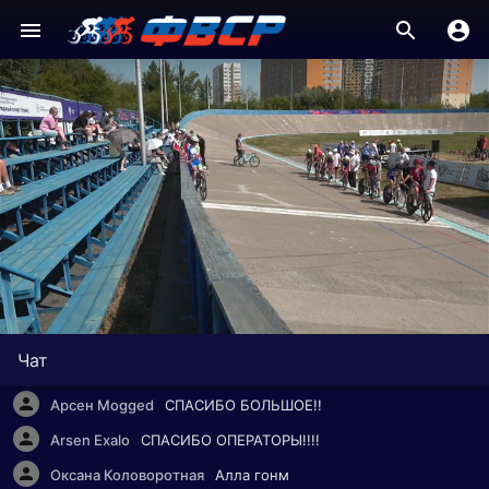
Оксана Коловоротная
😂😂😂😁😁😁😁👏👏
iufzjco8wy
ПОКАЗЫВАЕТ У ВСЕХ???
Arsen Exalo
WWW
iufzjco8wy
ДА ЗАПОМНИЛИ МЫ ВСЕ УЖЕ
iufzjco8wy
ЗАПОМНИЛИ УСПОКОЙТЕСЬ БОГА РАДИ
Арсен Mogged
:(
Arsen Exalo
WW ЗАВОЗИК
Оксана Коловоротная
👍
Оксана Коловоротная
Алла вперед
Анна Мозговая
Спасибо мужчины за камерами))))) ❤️
Чат
Оксана Коловоротная
Спасибо тем кто показывает ❤️
Арсен Mogged
СПАСИБО БОЛЬШОЕ!!
Arsen Exalo
СПАСИБО ОПЕРАТОРЫ!!!!
Оксана Коловоротная
Алла гонм