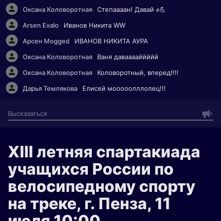
Оксана Коловоротная
Степаааан! Давай ✊💪
Arsen Exalo
Иванов Никита WW
Арсен Mogged
ИВАНОВ НИКИТА АУРА
Оксана Коловоротная
Ваня давааааййййй
Оксана Коловоротная
Коловоротный, вперед!!!!
Дарья Темлякова
Елисей мооооолллолец!!!
XIII летняя спартакиада
учащихся России по
велосипедному спорту
на треке, г. Пенза, 11
июля 10:00