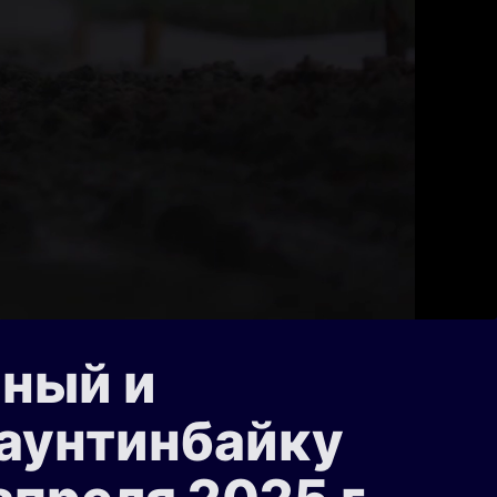
ьный и
маунтинбайку