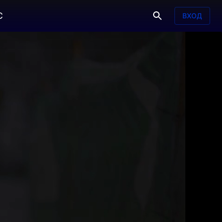
С
ВХОД