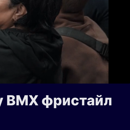
у BMX фристайл